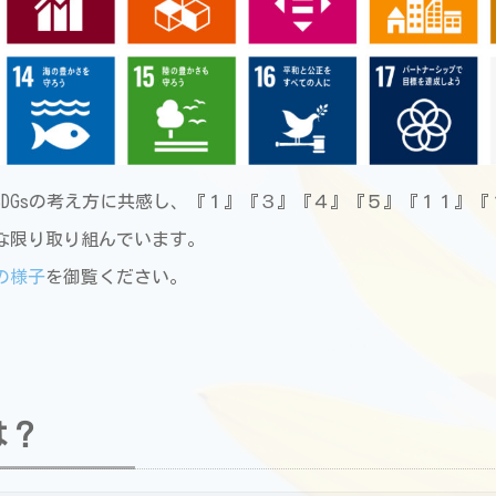
SDGsの考え方に共感し、『１』『３』『４』『５』『１１』『
な限り取り組んでいます。
の様子
を御覧ください。
は？