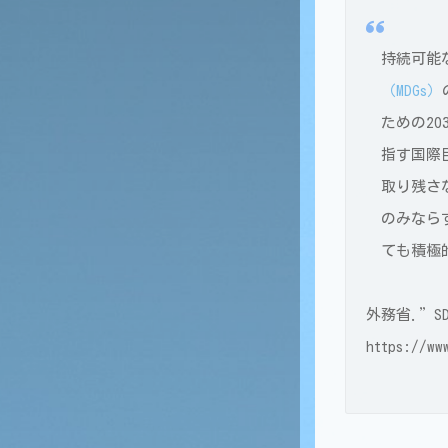
持続可能な
（MDGs）
ための2
指す国際
取り残さな
のみなら
ても積極
外務省.”SDG
https://ww