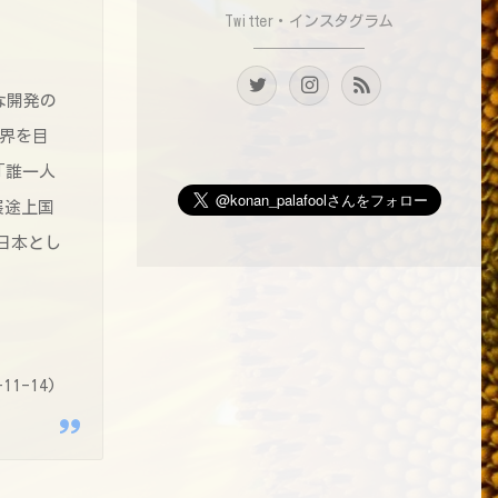
Twitter・インスタグラム
な開発の
世界を目
「誰一人
発展途上国
日本とし
-11-14)