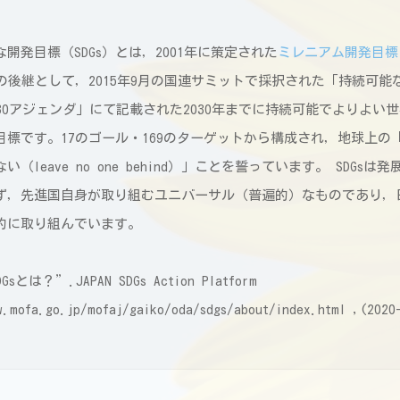
開発目標（SDGs）とは，2001年に策定された
ミレニアム開発目標
の後継として，2015年9月の国連サミットで採択された「持続可能
030アジェンダ」にて記載された2030年までに持続可能でよりよい
目標です。17のゴール・169のターゲットから構成され，地球上の
い（leave no one behind）」ことを誓っています。 SDGsは
ず，先進国自身が取り組むユニバーサル（普遍的）なものであり，
的に取り組んでいます。
sとは？”.JAPAN SDGs Action Platform
w.mofa.go.jp/mofaj/gaiko/oda/sdgs/about/index.html ,(2020